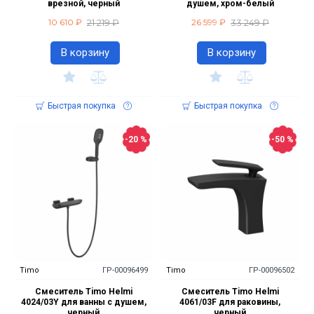
врезной, черный
душем, хром-белый
21 219 ₽
33 249 ₽
10 610 ₽
26 599 ₽
В корзину
В корзину
Быстрая покупка
Быстрая покупка
-20 %
-50 %
Timo
ГР-00096499
Timo
ГР-00096502
Смеситель Timo Helmi
Смеситель Timo Helmi
4024/03Y для ванны с душем,
4061/03F для раковины,
черный
черный