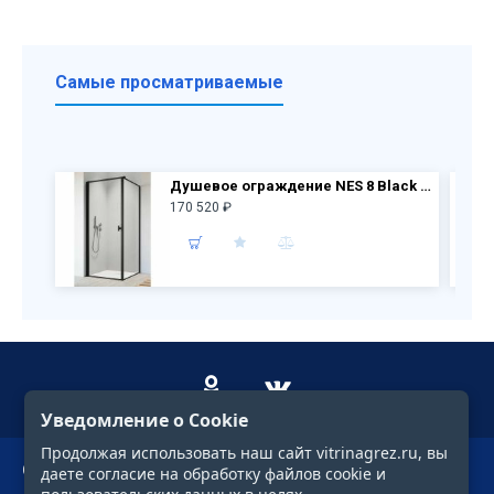
Самые просматриваемые
Душевое ограждение NES 8 Black KDJ I Frame дверь 10022090-54-56L + бок.перегородка 10039090-54-56
170 520 ₽
Уведомление о Cookie
Продолжая использовать наш сайт vitrinagrez.ru, вы
О компании
даете согласие на обработку файлов cookie и