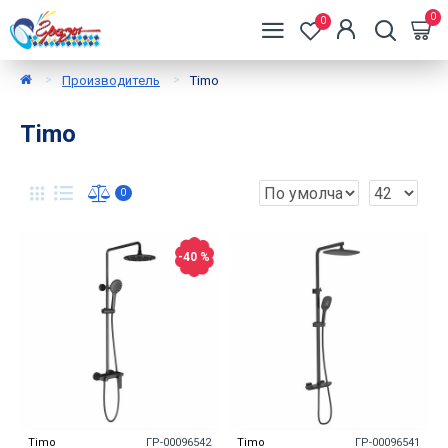
0
0
Производитель
Timo
Timo
0
-40 %
Timo
ГР-00096542
Timo
ГР-00096541