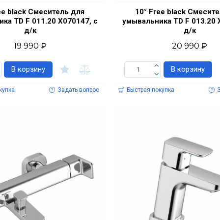
ee black Смеситель для
10° Free black Смесит
ка TD F 011.20 X070147, с
умывальника TD F 013.20 
д/к
д/к
19 990 ₽
20 990 ₽
В корзину
В корзину
купка
Задать вопрос
Быстрая покупка