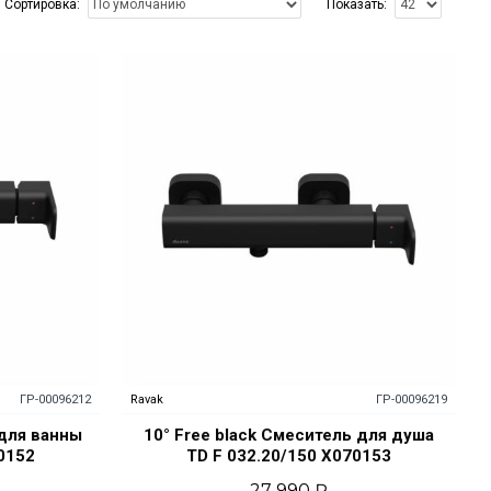
Сортировка:
Показать:
ГР-00096212
Ravak
ГР-00096219
 для ванны
10° Free black Смеситель для душа
0152
TD F 032.20/150 X070153
27 990 ₽