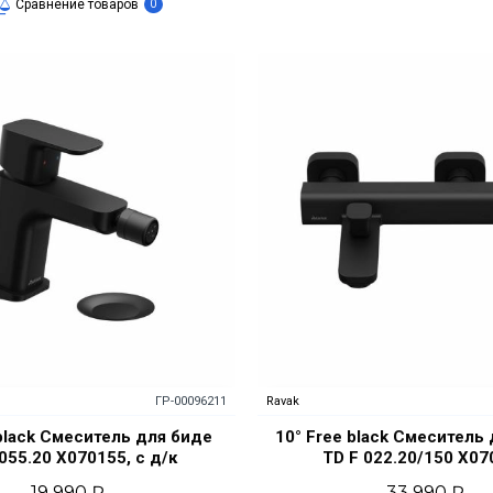
Сравнение товаров
0
ГР-00096211
Ravak
 black Смеситель для биде
10° Free black Смеситель
055.20 X070155, с д/к
TD F 022.20/150 X07
19 990 ₽
33 990 ₽