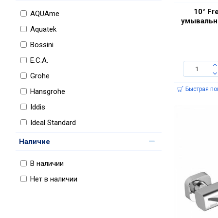
10° Fr
AQUAme
умывальни
Aquatek
Bossini
E.C.A.
Grohe
Быстрая по
Hansgrohe
Iddis
Ideal Standard
Jacob Delafon
Наличие
Kludi
В наличии
Milardo
Нет в наличии
Ravak
Remer
Santek