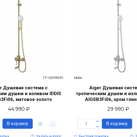
ГР-00098545
Iddis
r Душевая система с
Aiger Душевая сист
им душем и изливом IDDIS
тропическим душем и изл
3Fi06, матовое золото
AIGSB3Fi06, хром гля
44 990 ₽
29 990 ₽
В корзину
В корзину
купка
Задать вопрос
Быстрая покупка