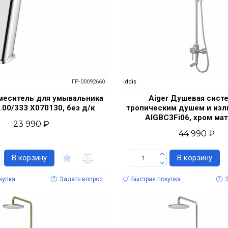
ГР-00092660
Iddis
Смеситель для умывальника
Aiger Душевая сист
.00/333 X070130, без д/к
тропическим душем и изл
AIGBC3Fi06, хром ма
23 990 ₽
44 990 ₽
В корзину
В корзину
купка
Задать вопрос
Быстрая покупка