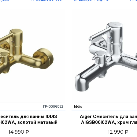
ГР-00098082
Iddis
меситель для ванны IDDIS
Aiger Смеситель для ван
i02WA, золотой матовый
AIGSB00i02WA, хром гл
14 990 ₽
12 990 ₽