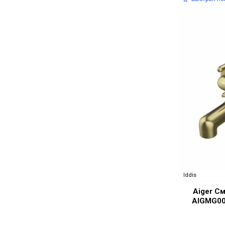
Iddis
Aiger С
AIGMG00