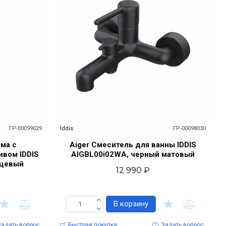
ГР-00099029
Iddis
ГР-00098030
ема с
Aiger Смеситель для ванны IDDIS
ивом IDDIS
AIGBL00i02WA, черный матовый
нцевый
12 990 ₽
В корзину
Задать вопрос
Быстрая покупка
Задать вопрос