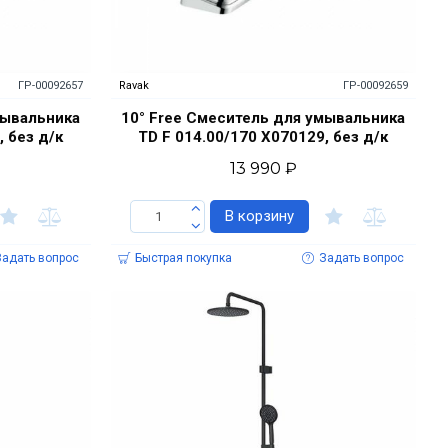
ГР-00092657
Ravak
ГР-00092659
мывальника
10° Free Смеситель для умывальника
, без д/к
TD F 014.00/170 X070129, без д/к
13 990 ₽
В корзину
Задать вопрос
Быстрая покупка
Задать вопрос