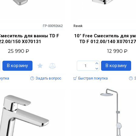
ГР-00092662
Ravak
 Смеситель для ванны TD F
10° Free Смеситель для у
22.00/150 X070131
TD F 012.00/140 X070127
25 990 ₽
12 990 ₽
В корзину
В корзину
купка
Задать вопрос
Быстрая покупка