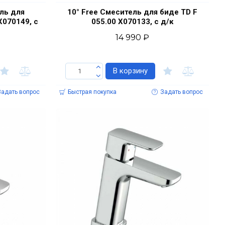
ель для
10° Free Смеситель для биде TD F
X070149, с
055.00 X070133, с д/к
14 990 ₽
В корзину
Задать вопрос
Быстрая покупка
Задать вопрос