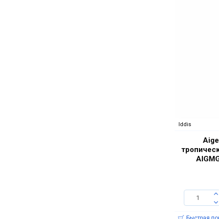
Iddis
Aige
тропическ
AIGMG
Быстрая по