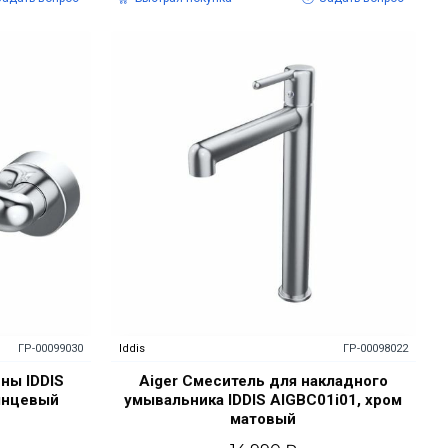
ГР-00099030
Iddis
ГР-00098022
ны IDDIS
Aiger Смеситель для накладного
янцевый
умывальника IDDIS AIGBC01i01, хром
матовый