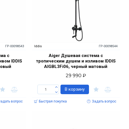
ГР-00098543
Iddis
ГР-00098544
ема с
Aiger Душевая система с
ивом IDDIS
тропическим душем и изливом IDDIS
товый
AIGBL3Fi06, черный матовый
29 990 ₽
В корзину
Задать вопрос
Быстрая покупка
Задать вопрос