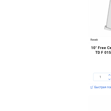
Ravak
10° Free 
TD F 015
Быстрая по