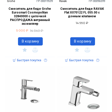
Grohe
ГР-00019539
Ravak
ГР-00096599
Смеситель для биде Grohe
Смеситель для биде RAVAK
Eurosmart Cosmopolitan
Flat X070122 FL 055.00 с
32840000 с цепочкой
донным клапаном
РАСПРОДАЖА витринный
14 990 ₽
экземпляр
14 340 ₽
5 000 ₽
В корзину
В корзину
Быстрая покупка
Быстрая покупка