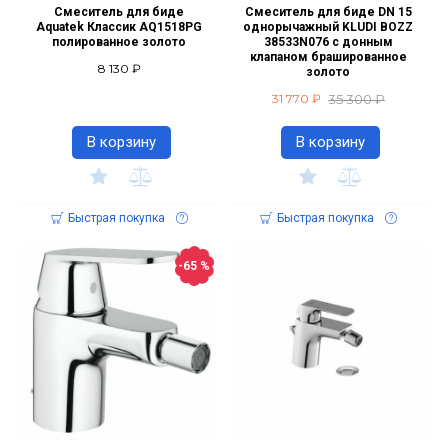
Смеситель для биде
Смеситель для биде DN 15
Aquatek Классик AQ1518PG
однорычажный KLUDI BOZZ
полированное золото
38533N076 с донным
клапаном брашированное
8 130 ₽
золото
35 300 ₽
31 770 ₽
В корзину
В корзину
Быстрая покупка
Быстрая покупка
-65 %