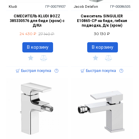
Kludi
ГР-00079937
Jacob Delafon
ГР-00086505
СМЕСИТЕЛЬ KLUDI BOZZ
Смеситель SINGULIER
385330576 для биде (хром) с
E10865-CP на биде, гибкая
Д/Кл
подводка, Д/к (хром)
27 140 ₽
24 430 ₽
30 130 ₽
В корзину
В корзину
Быстрая покупка
Быстрая покупка