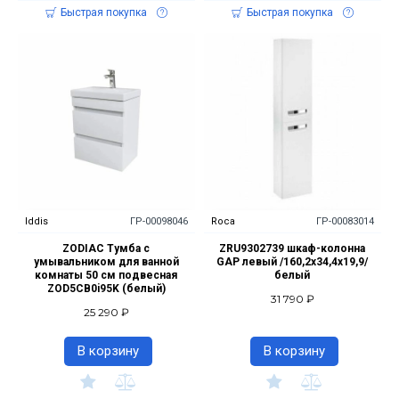
Быстрая покупка
Быстрая покупка
Iddis
ГР-00098046
Roca
ГР-00083014
ZODIAC Тумба с
ZRU9302739 шкаф-колонна
умывальником для ванной
GAP левый /160,2х34,4х19,9/
комнаты 50 см подвесная
белый
ZOD5CB0i95K (белый)
31 790 ₽
25 290 ₽
В корзину
В корзину