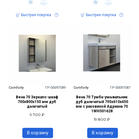
Быстрая покупка
Быстрая покупка
Comforty
ГР-00097589
Comforty
ГР-00097587
Вена 70 Зеркало-шкаф
Вена 70 Тумба-умывальник
700х800х150 мм дуб
дуб дымчатый 705х610х450
дымчатый
мм с раковиной Адриана 70
1WH501628
9 700 ₽
19 800 ₽
В корзину
В корзину