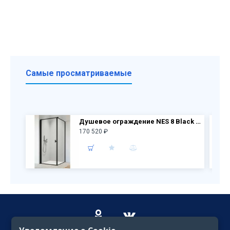
Самые просматриваемые
Душевое ограждение NES 8 Black KDJ I Frame дверь 10022090-54-56L + бок.перегородка 10039090-54-56
170 520 ₽