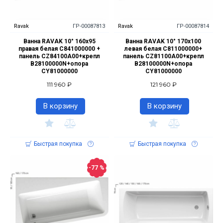
Ravak
ГР-00087813
Ravak
ГР-00087814
Ванна RAVAK 10° 160х95
Ванна RAVAK 10° 170х100
правая белая C841000000 +
левая белая C811000000+
панель CZ84100A00+крепл
панель CZ81100A00+крепл
B28100000N+опора
B28100000N+опора
CY81000000
CY81000000
111 960 ₽
121 960 ₽
В корзину
В корзину
Быстрая покупка
Быстрая покупка
-77 %