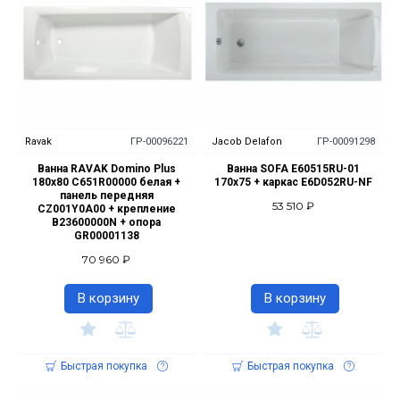
Ravak
ГР-00096221
Jacob Delafon
ГР-00091298
Ванна RAVAK Domino Plus
Ванна SOFA E60515RU-01
180x80 C651R00000 белая +
170x75 + каркас E6D052RU-NF
панель передняя
53 510 ₽
CZ001Y0A00 + крепление
B23600000N + опора
GR00001138
70 960 ₽
В корзину
В корзину
Быстрая покупка
Быстрая покупка