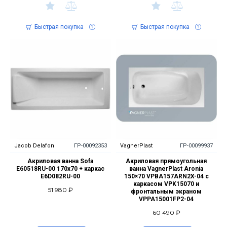
Быстрая покупка
Быстрая покупка
Jacob Delafon
ГР-00092353
VagnerPlast
ГР-00099937
Акриловая ванна Sofa
Акриловая прямоугольная
E60518RU-00 170x70 + каркас
ванна VagnerPlast Aronia
E6D082RU-00
150×70 VPBA157ARN2X-04 с
каркасом VPK15070 и
51 980 ₽
фронтальным экраном
VPPA15001FP2-04
60 490 ₽