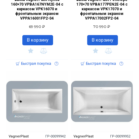
160×70 VPBA167NYM2E-04 с
170×70 VPBA177PEN2E-04 с
каркасом VPK16070 и
каркасом VPK17070 и
фронтальным экраном
фронтальным экраном
VPPA16001FP2-04
VPPA17002FP2-04
69 990 ₽
70 990 ₽
В корзину
В корзину
Быстрая покупка
Быстрая покупка
VagnerPlast
ГР-00099942
VagnerPlast
ГР-00099952