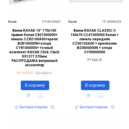
Ravak
ГР-00100607
Ravak
ГР-00096223
Ванна RAVAK 10° 170х100
Ванна RAVAK CLASSIC II
правая белая C821000000+
160x70 CC41000000 белая +
панель CZ82100A00+крепл
панель передняя
B28100000N+опора
CZ001S0A00 + крепление
CY81000000+ точный
B23600000N + опора
комплект RAVAK Click-Clack
CY00000000
X01377 570мм
77 960 ₽
РАСПРОДАЖА витринный
экземпляр
127 950 ₽
30 000 ₽
В корзину
В корзину
Быстрая покупка
Быстрая покупка