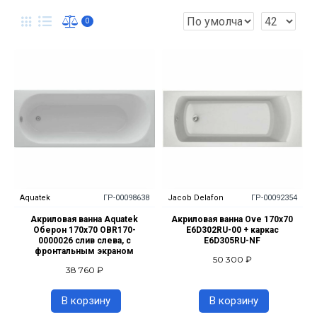
0
Aquatek
ГР-00098638
Jacob Delafon
ГР-00092354
Акриловая ванна Aquatek
Акриловая ванна Ove 170x70
Оберон 170x70 OBR170-
E6D302RU-00 + каркас
0000026 слив слева, с
E6D305RU-NF
фронтальным экраном
50 300 ₽
38 760 ₽
В корзину
В корзину