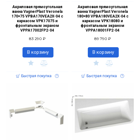
Акриловая прямоугольная
Акриловая прямоугольная
ванна VagnerPlast Veronela
ванна VagnerPlast Veronela
170×75 VPBA170VEA2X-04 с
180×80 VPBA180VEA2X-04 с
каркасом VPK17075 и
каркасом VPK18080 и
фронтальным экраном
фронтальным экраном
VPPA17002FP2-04
VPPA18001FP2-04
83 290 ₽
89 790 ₽
В корзину
В корзину
Быстрая покупка
Быстрая покупка