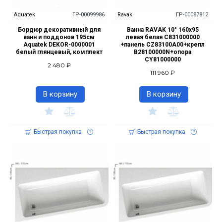
Aquatek
ГР-00099986
Ravak
ГР-00087812
Бордюр декоративный для
Ванна RAVAK 10° 160х95
ванн и поддонов 195см
левая белая C831000000
Aquatek DEKOR-0000001
+панель CZ83100A00+крепл
белый глянцевый, комплект
B28100000N+опора
CY81000000
2 480 ₽
111 960 ₽
В корзину
В корзину
Быстрая покупка
Быстрая покупка