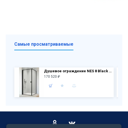
Самые просматриваемые
Душевое ограждение NES 8 Black KDJ I Frame дверь 10022090-54-56L + бок.перегородка 10039090-54-56
170 520 ₽