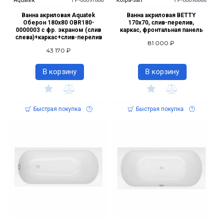
Aquatek
ГР-00097886
Kolpa-San
ГР-00096666
Ванна акриловая Aquatek
Ванна акриловая BETTY
Оберон 180x80 OBR180-
170х70, слив-перелив,
0000003 с фр. экраном (слив
каркас, фронтальная панель
слева)+каркас+слив-перелив
81 000 ₽
43 170 ₽
В корзину
В корзину
Быстрая покупка
Быстрая покупка