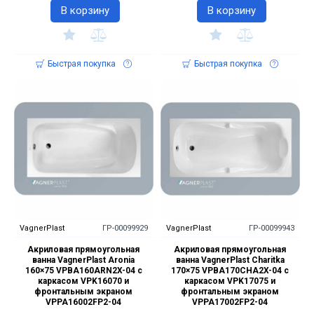
В корзину
В корзину
Быстрая покупка
Быстрая покупка
VagnerPlast
ГР-00099929
VagnerPlast
ГР-00099943
Акриловая прямоугольная
Акриловая прямоугольная
ванна VagnerPlast Aronia
ванна VagnerPlast Charitka
160×75 VPBA160ARN2X-04 с
170×75 VPBA170CHA2X-04 с
каркасом VPK16070 и
каркасом VPK17075 и
фронтальным экраном
фронтальным экраном
VPPA16002FP2-04
VPPA17002FP2-04