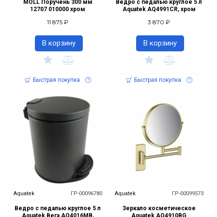
MOLL Поручень 300 мм
Ведро с педалью круглое 5 л
12707 010000 хром
Aquatek AQ4991CR, хром
11 875 ₽
3 870 ₽
В корзину
В корзину
Быстрая покупка
Быстрая покупка
Aquatek
ГР-00096780
Aquatek
ГР-00099573
Ведро с педалью круглое 5 л
Зеркало косметическое
Aquatek Вега AQ4016MB,
Aquatek AQ4910BG