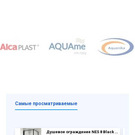
Самые просматриваемые
Душевое ограждение NES 8 Black KDJ I Frame дверь 10022090-54-56L + бок.перегородка 10039090-54-56