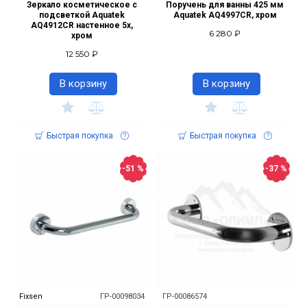
Зеркало косметическое с
Поручень для ванны 425 мм
подсветкой Aquatek
Aquatek AQ4997CR, хром
AQ4912CR настенное 5х,
6 280 ₽
хром
12 550 ₽
В корзину
В корзину
Быстрая покупка
Быстрая покупка
-51 %
-37 %
Fixsen
ГР-00098034
ГР-00086574