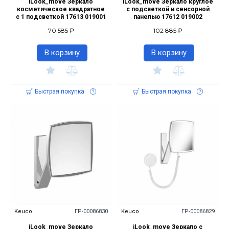
iLook_move Зеркало
iLook_move Зеркало круглое
косметическое квадратное
с подсветкой и сенсорной
с 1 подсветкой 17613 019001
панелью 17612 019002
70 585 ₽
102 885 ₽
В корзину
В корзину
Быстрая покупка
Быстрая покупка
Keuco
ГР-00086830
Keuco
ГР-00086829
iLook_move Зеркало
iLook_move Зеркало с