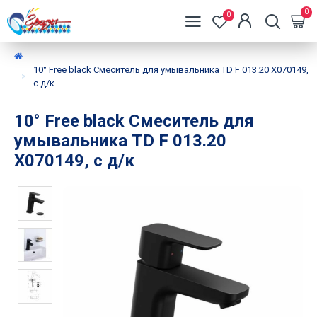
0
0
10° Free black Смеситель для умывальника TD F 013.20 X070149,
с д/к
10° Free black Смеситель для
умывальника TD F 013.20
X070149, с д/к