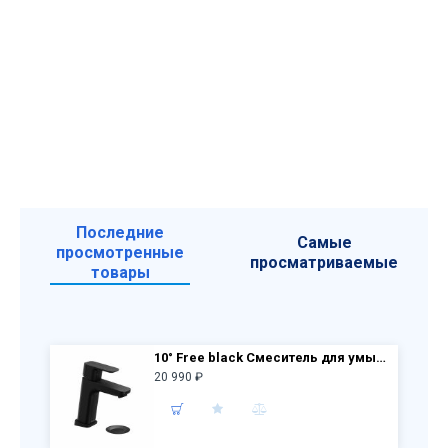
Последние
Самые
просмотренные
просматриваемые
товары
10° Free black Смеситель для умывальника TD F 013.20 X070149, с д/к
20 990 ₽