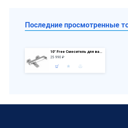
Последние просмотренные т
10° Free Смеситель для ванны TD F 022.00/150 X070131
25 990 ₽