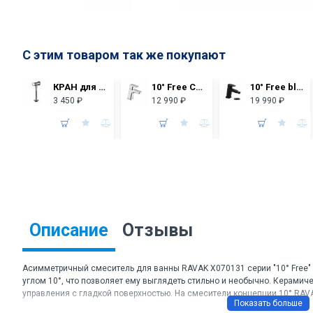
С этим товаром так же покупают
КРАН для писсуара ГАЛА Santek нажимной 1WH302089
10° Free Смеситель для умывальника TD F 012.00/140 X070127, без д/к
10° Free black Смеситель для биде TD F 055.20 X070155, с д/к
3 450 ₽
12 990 ₽
19 990 ₽
Описание
Отзывы
Асимметричный смеситель для ванны RAVAK X070131 серии "10° Free"
углом 10°, что позволяет ему выглядеть стильно и необычно. Керамич
управления с гладкой поверхностью. На смесители концепции 10° RAVA