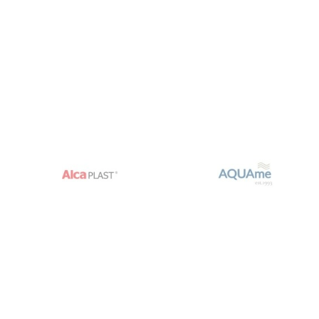
Торговая марка: RAVAK
Артикул: X070131
Цвет: Хром
Материал: Латунь
Размеры ДхШхВ: 185*272*60 мм
Материал картриджа: керамический
Диаметр картриджа: 35 мм
Межосевой размер смесителя : 150 мм
Аэратор: есть
Исполнение: на стену
Гарантия на смесители: 5 лет