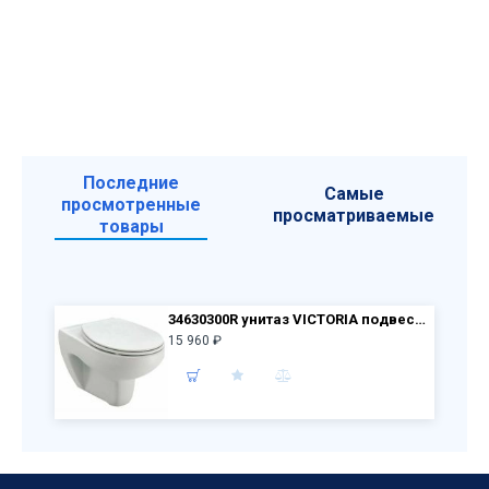
Последние
Самые
просмотренные
просматриваемые
товары
34630300R унитаз VICTORIA подвесной + крышка ZRU8013900
15 960 ₽