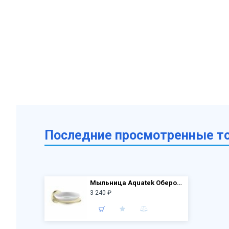
Последние просмотренные т
Мыльница Aquatek Оберон AQ4203BG, золото шлифованное
3 240 ₽