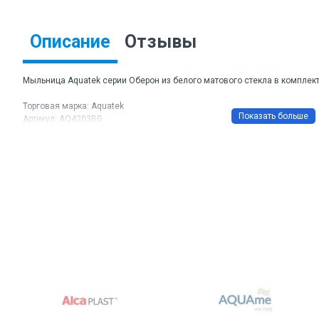
Описание
Отзывы
Мыльница Aquatek серии Оберон из белого матового стекла в комплект
Торговая марка: Aquatek
Артикул: AQ4203BG
Цвет: золото шлифованное
Материал: латунь, нержавеющая сталь
Основное покрытие: хром-никель
Размеры ГхШхВ: 137*120*54 мм
Монтаж: подвесной, на стену
Крепление: шурупы
Гарантия: 5 лет