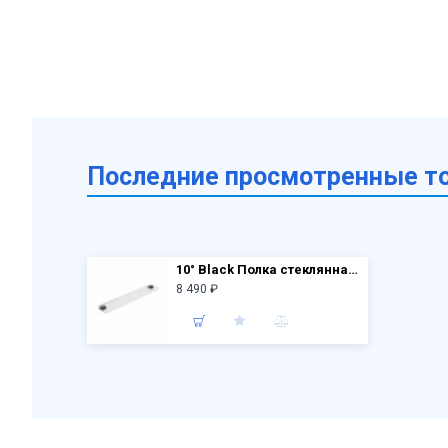
Последние просмотренные т
10° Black Полка стеклянная 60 см TD 500.20 X07P567
8 490 ₽