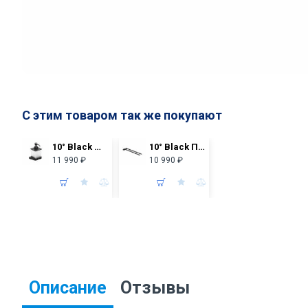
С этим товаром так же покупают
10° Black Дозатор для жидкого мыла (стекло) TD 231.20 X07P559
10° Black Полотенцедержатель (поворотный), 42 см TD 340.20 X07P564
11 990 ₽
10 990 ₽
Описание
Отзывы