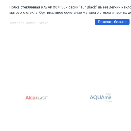
Полка стеклянная RAVAK X07P567 серии "10° Black" имеет легкий накло
матового стекла. Оригинальное сочетание матового стекла и черных 
Торговая марка: RAVAK
Артикул: X07P567
Цвет: Черный матовый
Материал: Латунь, безопасное стекло
Размеры ДхШхВ: 600*123*43 мм
Гарантия: 3 года.