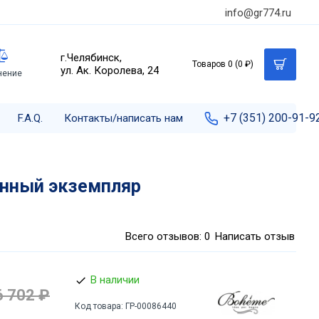
info@gr774.ru
г.Челябинск,
Товаров 0 (0 ₽)
ул. Ак. Королева, 24
нение
+7 (351) 200-91-9
F.A.Q.
Контакты/написать нам
инный экземпляр
Всего отзывов: 0
Написать отзыв
В наличии
6 702 ₽
Код товара:
ГР-00086440