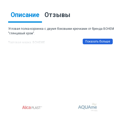
Описание
Отзывы
Угловая полка-корзинка с двумя боковыми крючками от бренда BOHEME
"глянцевый хром".
Торговая марка: BOHEME
Артикул: 10446
Цвет: хром
Материал: латунь
Размеры ДхШхВ: 245*220*70 мм
Монтаж: подвесной