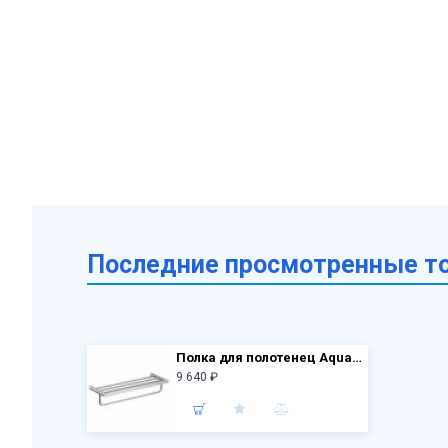
Последние просмотренные т
Полка для полотенец Aquatek Лира AQ4415CR хром
9 640 ₽