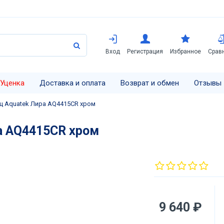
Вход
Регистрация
Избранное
Срав
Уценка
Доставка и оплата
Возврат и обмен
Отзывы
ц Aquatek Лира AQ4415CR хром
а AQ4415CR хром
9 640 ₽