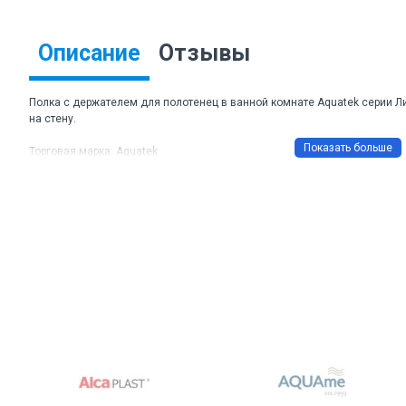
Описание
Отзывы
Полка с держателем для полотенец в ванной комнате Aquatek серии Л
на стену.
Торговая марка: Aquatek
Артикул: AQ4415CR
Цвет: хром глянцевый
Материал: нержавеющая сталь
Основное покрытие: хром-никель
Размеры ДхШхВ: 628*224*121 мм
Монтаж: подвесной, на стену
Крепление: шурупы
Гарантия: 5 лет