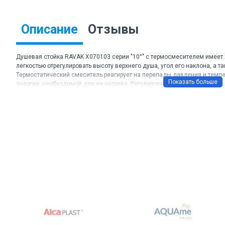
Описание
Отзывы
Душевая стойка RAVAK X070103 серии "10°" с термосмесителем имеет л
легкостью отрегулировать высоту верхнего душа, угол его наклона, а т
Термостатический смеситель реагирует на перепады давления и темп
энергии, необходимой для ее нагрева. Регулировка температуры слев
корпуса смесителя.
Торговая марка: RAVAK
Артикул: X070103
Цвет: хром
Материал: Латунь
Картридж: термостатический
Высота душевой стойки: регулировка в диапазоне 86-132 см
Гарантия: 5 лет.