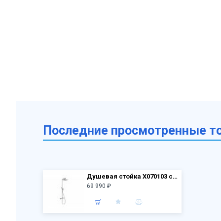
Последние просмотренные т
Душевая стойка X070103 с термостатическим смесителем и ручным душем TD 091.00/150
69 990 ₽