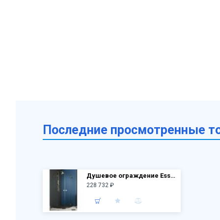
Последние просмотренные т
Душевое ограждение Essenza PRO Gold PDD 90х90 10095090-09-01L + 10095090-09-01R (стекло прозр.)
228 732 ₽