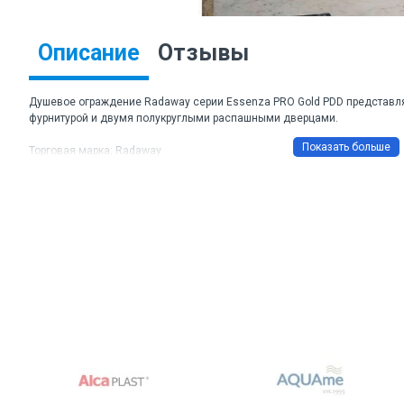
Описание
Отзывы
Душевое ограждение Radaway серии Essenza PRO Gold PDD представля
фурнитурой и двумя полукруглыми распашными дверцами.
Торговая марка: Radaway
Артикул: 10095090-09-01L, 10095090-09-01R
Материал: стекло прозрачное
Толщина стекла: 6 мм
Цвет: зотото
Размеры ДхШхВ: 90х90х200 см.
Изделие доступно в размерах: 80x80, 90x80, 90x90, 100x80, 100x90, 100