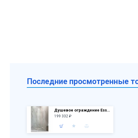
Последние просмотренные т
Душевое ограждение Essenza PRO White KDD 90х90 10096090-04-01L + 10096090-04-01R (стекло прозр.)
199 332 ₽