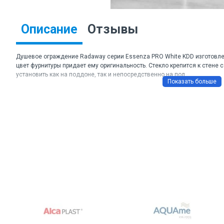
Описание
Отзывы
Душевое ограждение Radaway серии Essenza PRO White KDD изготовлен
цвет фурнитуры придает ему оригинальность. Стекло крепится к стен
установить как на поддоне, так и непосредственно на пол.
Торговая марка: Radaway
Артикул: 10096090-04-01L, 10096090-04-01R
Материал: стекло прозрачное
Толщина стекла: 6 мм
Цвет: белый
Размеры ДхШхВ: 90х90х200 см.
Изделие доступно в размерах: 80x80, 90x80, 90x90, 100x80, 100x90, 100