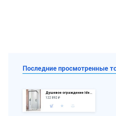
Последние просмотренные т
Душевое ограждение Idea Black KDD 90 лев.дверь 387060-54-01L + пр.дверь 387060-54-01R
122 892 ₽