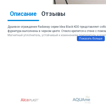
Описание
Отзывы
Душевое ограждение Radaway серии Idea Black KDD представляет собо
фурнитура выполнены в черном цвете. Стекло крепится к стене с пом
Магнитный уплотнитель, устойчивый к изменениям температуры и влаг
Торговая марка: Radaway
Артикул: 387060-54-01L, 387060-54-01R
Материал: стекло прозрачное
Толщина стекла: 6 мм
Цвет профиля: черный
Размеры ДхШхВ: 90х90х200,5 см.