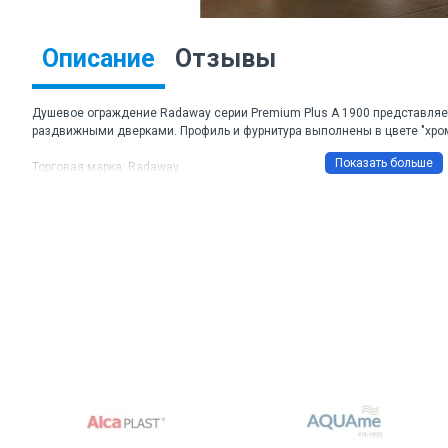
Описание
Отзывы
Душевое ограждение Radaway серии Premium Plus А 1900 представляе
раздвижными дверками. Профиль и фурнитура выполнены в цвете "хром
Торговая марка: Radaway
Артикул: 30423-01-01N
Материал: стекло прозрачное
Толщина стекла: 5 мм
Цвет профиля: хром
Размеры ДхШхВ: 100х100х190 см.