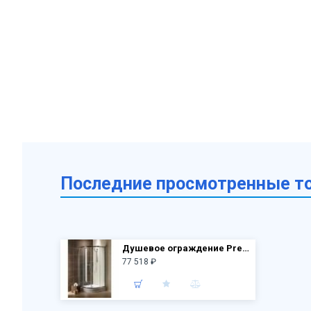
Последние просмотренные т
Душевое ограждение Premium Plus А1900 (А100) 100х100 30423-01-01N, стекло прозр.
77 518 ₽