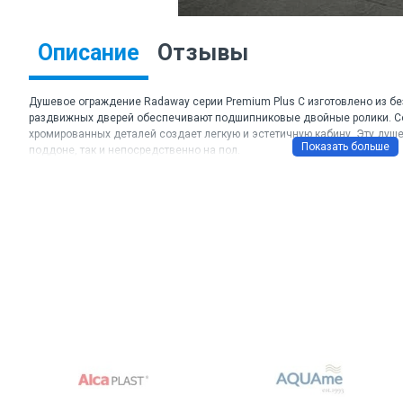
Описание
Отзывы
Душевое ограждение Radaway серии Premium Plus C изготовлено из бе
раздвижных дверей обеспечивают подшипниковые двойные ролики. Со
хромированных деталей создает легкую и эстетичную кабину. Эту душ
поддоне, так и непосредственно на пол.
Торговая марка: Radaway
Артикул: 30443-01-01N
Материал: стекло прозрачное
Толщина стекла: 5-6 мм
Цвет профиля: хром
Размеры ДхШхВ: 100х100х190 см.