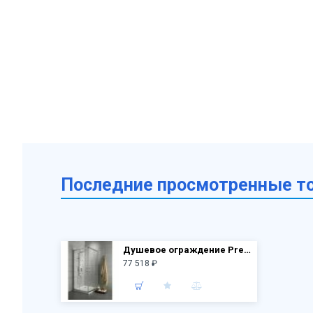
Последние просмотренные т
Душевое ограждение Premium Plus C100 30443-01-01N 100х100х190 хром/прозр. стекло
77 518 ₽