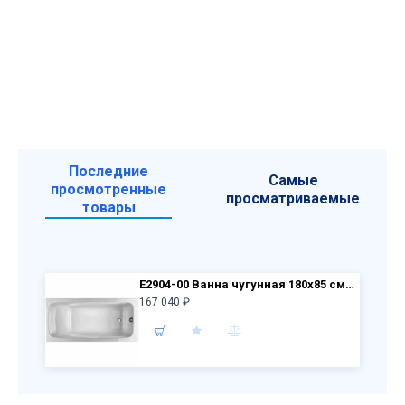
Последние
Самые
просмотренные
просматриваемые
товары
E2904-00 Baнна чугунная 180x85 cм без отверстий для ручек Repos + ножки E4113-NF
167 040 ₽