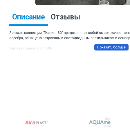
Описание
Отзывы
Зеркало коллекции "Гиацинт 80" представляет собой высококачествен
серебра, оснащено встроенным светодиодным светильником и сенсор
Торговая марка: Comforty
Артикул: Гиацинт 80
Габаритные размеры ШхВхГ: 800*800*30
Способ установки: подвесное.
Зеркало для ванной комнаты с проводом длиной 1,3 м и вилкой подклю