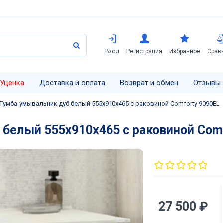
Вход
Регистрация
Избранное
Срав
Уценка
Доставка и оплата
Возврат и обмен
Отзывы
Тумба-умывальник дуб белый 555х910х465 с раковиной Comforty 9090EL
белый 555х910х465 с раковиной Com
27 500 ₽