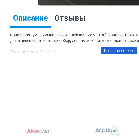
Описание
Отзывы
Подвесная тумба-умывальник коллекции "Бремен 90" с одной створк
для ящиков и петли створки оборудованы механизмами плавного закр
Торговая марка: Comforty
Артикул: Бремен 90
Цвет корпуса и фасада: Дуб белый
Материал корпуса: влагостойкая ЛДСП
Габаритные размеры ШхВхГ: 910*555*465
Комплектация: раковина Comforty 9090EL
Подключение водоснабжения снизу.