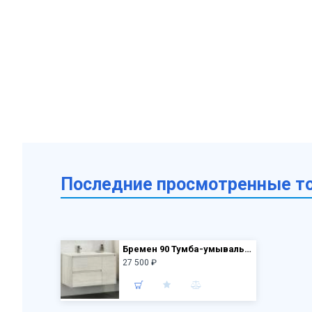
Последние просмотренные т
Бремен 90 Тумба-умывальник дуб белый 555х910х465 с раковиной Comforty 9090EL
27 500 ₽