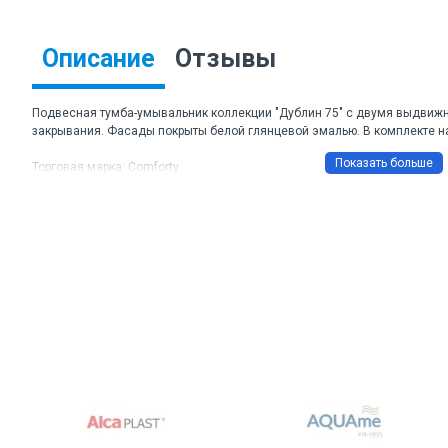
Описание
Отзывы
Подвесная тумба-умывальник коллекции "Дублин 75" с двумя выдви
закрывания. Фасады покрыты белой глянцевой эмалью. В комплекте н
Торговая марка: Comforty
Артикул: Дублин 75
Цвет: белый глянец
Материал корпуса и фасада: МДФ
Габаритные размеры ШхВхГ: 750*620*460 мм
Комплектация: раковина Comforty 8057