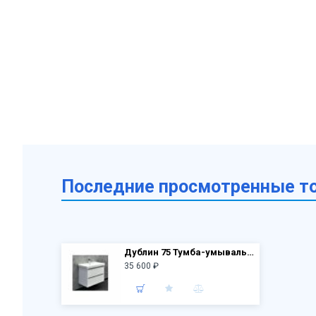
Последние просмотренные т
Дублин 75 Тумба-умывальник Белый глянец с раковиной Comforty 8057
35 600 ₽