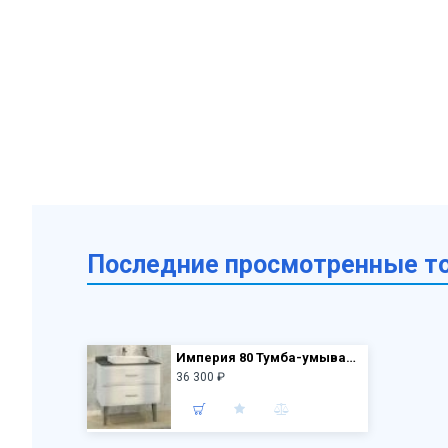
Последние просмотренные т
Империя 80 Тумба-умывальник белая с серой столешницей 800х890х520 с раковиной Comforty 78189
36 300 ₽