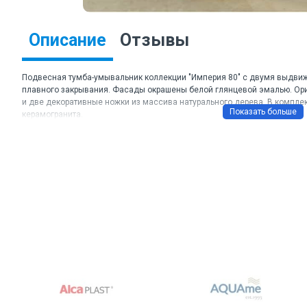
Описание
Отзывы
Подвесная тумба-умывальник коллекции "Империя 80" с двумя выд
плавного закрывания. Фасады окрашены белой глянцевой эмалью. Ор
и две декоративные ножки из массива натурального дерева. В компле
керамогранита.
Торговая марка: Comforty
Артикул: Империя 80
Цвет корпуса и фасадов: Белый глянец
Материал корпуса: влагостойкая ЛДСП
Материал фасада: МДФ
Габаритные размеры ШхВхГ: 800*890*520
Комплектация: столешница и плинтус из серого керамогранита, наклад
Подключение водоснабжения снизу.