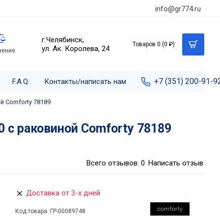
info@gr774.ru
г.Челябинск,
Товаров 0 (0 ₽)
ул. Ак. Королева, 24
нение
+7 (351) 200-91-9
F.A.Q.
Контакты/написать нам
й Comforty 78189
 с раковиной Comforty 78189
Всего отзывов: 0
Написать отзыв
Доставка от 3-х дней
Код товара:
ГР-00089748