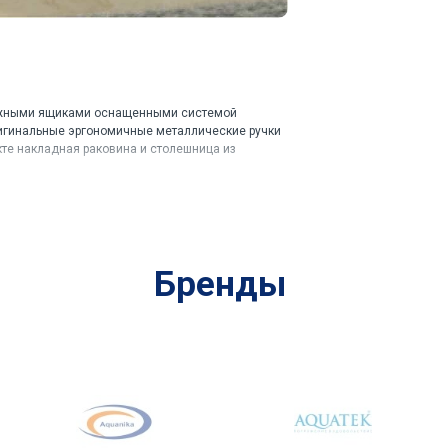
вижными ящиками оснащенными системой
игинальные эргономичные металлические ручки
кте накладная раковина и столешница из
Бренды
ная раковина Comforty 78189.