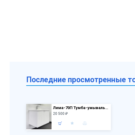
Последние просмотренные т
Лима-70П Тумба-умывальник 700*550*450 мм белый матовый с раковиной Como 70 S-UM-COM70/1-w
20 500 ₽