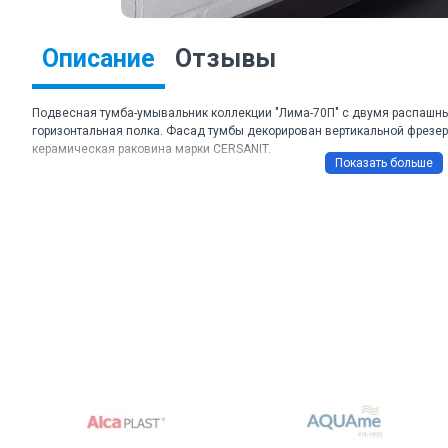
Описание
Отзывы
Подвесная тумба-умывальник коллекции "Лима-70П" с двумя распашн
горизонтальная полка. Фасад тумбы декорирован вертикальной фрезе
керамическая раковина марки CERSANIT.
Торговая марка: Comforty
Артикул: Лима-70П, S-UM-COM70/1-w
Цвет: белый
Габаритные размеры ШхВхГ: 700*550*450 мм
Материал корпуса: влагостойкая ЛДСП
Материал фасада: МДФ