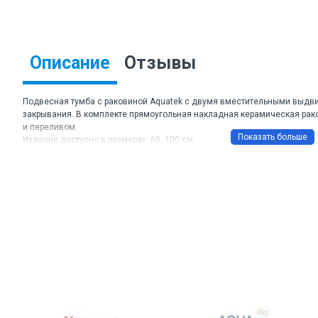
Описание
Отзывы
Подвесная тумба с раковиной Aquatek с двумя вместительными выд
закрывания. В комплекте прямоугольная накладная керамическая рако
и переливом.
Изделие доступно в размерах: 60, 100 см.
Торговая марка: Aquatek
Артикул: AQ77080-MG
Цвет: серый матовый
Габаритные размеры ШхВхГ: 815*545*460 мм
Материал корпуса: влагостойкая ЛДСП
Материал фасада: ЛМДФ с последующей покраской в 5 слоев
Материал раковины: 100% санфарфор
Для сифона диаметром 1 1/4 x 32 мм