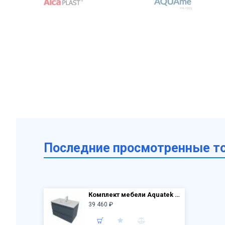
Последние просмотренные т
Комплект мебели Aquatek Вега AQ77080-MG: Тумба 80 см с раковиной AQ0480-00, 2 ящика, серый матовый
39 460 ₽