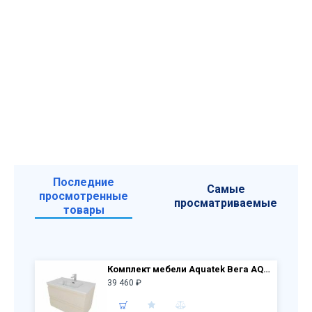
Последние
Самые
просмотренные
просматриваемые
товары
Комплект мебели Aquatek Вега AQ77080-LC: Тумба 80 см с раковиной AQ0480-00, 2 ящика, капучино светлый
39 460 ₽