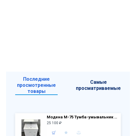
Последние
Самые
просмотренные
просматриваемые
товары
Модена М-75 Тумба-умывальник 875х755х465 мм Белая матовая с раковиной Quadro 75 QDR75SLWB01
25 100 ₽