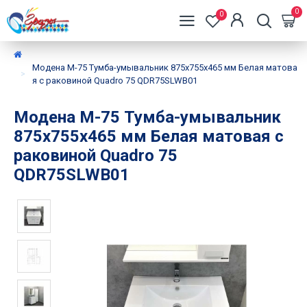
0
0
Модена М-75 Тумба-умывальник 875х755х465 мм Белая матова
я с раковиной Quadro 75 QDR75SLWB01
Модена М-75 Тумба-умывальник
875х755х465 мм Белая матовая с
раковиной Quadro 75
QDR75SLWB01