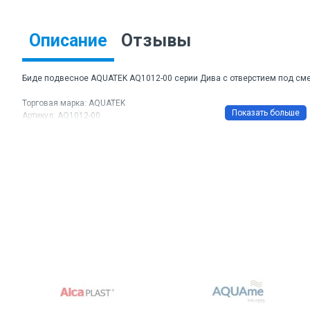
Описание
Отзывы
Биде подвесное AQUATEK AQ1012-00 серии Дива с отверстием под сме
Торговая марка: AQUATEK
Артикул: AQ1012-00
Размер ШхДхВ: 350 х 510 х 320 мм
Направление выпуска: горизонтальное
Материал: санфарфор
Цвет: белый
Гарантия: 10 лет