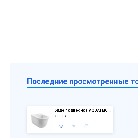
Последние просмотренные т
Биде подвесное AQUATEK AQ1160-00 Классик 525*365*340 мм
9 000 ₽