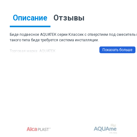
Описание
Отзывы
Биде подвесное AQUATEK серии Классик с отверстием под смеситель 
такого типа биде требуется система инсталляции.
Торговая марка: AQUATEK
Артикул: AQ1160-00
Размер ДхШхВ: 525х365х340 мм
Направление выпуска: горизонтальное
Материал: санфарфор
Цвет: белый
Межосевое расстояние под крепежные шпильки: 180 мм
Гарантия: 10 лет