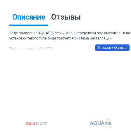
Описание
Отзывы
Биде подвесное AQUATEK серии Мия с отверстием под смеситель и вс
установки такого типа биде требуется система инсталляции.
Торговая марка: AQUATEK
Артикул: AQ1004-MB
Цвет: черный матовый
Размер ДхШхВ: 490х370х300 мм
Направление выпуска: горизонтальное
Межосевое расстояние под крепежные шпильки: 180 мм
Материал: санфарфор
Гарантия: 10 лет