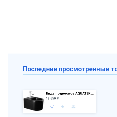
Последние просмотренные т
Биде подвесное AQUATEK AQ1004-MB Мия 490*370*300 мм, черный
18 650 ₽