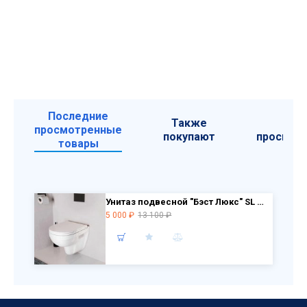
Последние
Также
Са
просмотренные
покупают
просмат
товары
Унитаз подвесной "Бэст Люкс" SL DM белый (сиденье дюропласт с микролифтом) BSTSLWH0104 РАСПРОДАЖА витринный экземпляр
5 000 ₽
13 100 ₽