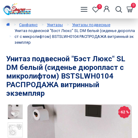
0
0
Санфаянс
Унитазы
Унитазы подвесные
Унитаз подвесной "Бэст Люкс" SL DM белый (сиденье дюропла
ст с микролифтом) BSTSLWH0104 РАСПРОДАЖА витринный эк
земпляр
Унитаз подвесной "Бэст Люкс" SL
DM белый (сиденье дюропласт с
микролифтом) BSTSLWH0104
РАСПРОДАЖА витринный
экземпляр
-62 %