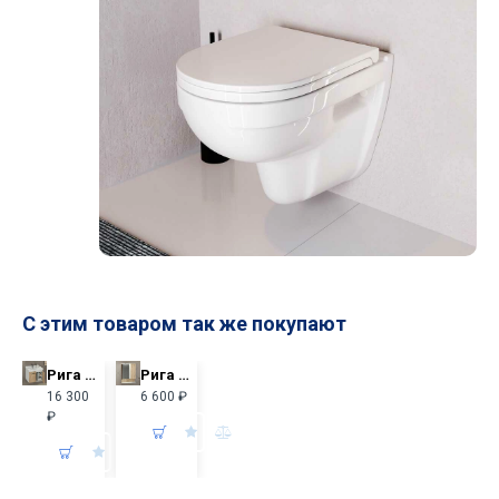
С этим товаром так же покупают
Рига 60 Тумба-умывальник 55х62х47 см Дуб сонома с раковиной Comforty 9335-60
Рига 60 Зеркало-шкаф 80х60х13 см Дуб сонома
16 300
6 600 ₽
₽