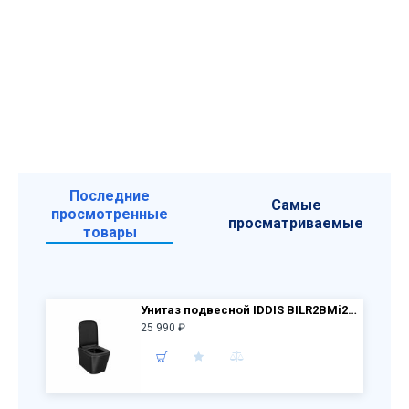
Последние
Самые
просмотренные
просматриваемые
товары
Унитаз подвесной IDDIS BILR2BMi25 BILD черный + крышка м/л
25 990 ₽