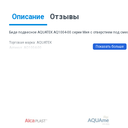
Описание
Отзывы
Биде подвесное AQUATEK AQ1004-00 серии Мия с отверстием под смес
Торговая марка: AQUATEK
Артикул: AQ1004-00
Размер ШхДхВ: 370 х 490 х 300 мм
Направление выпуска: горизонтальное
Материал: санфарфор
Цвет: белый
Гарантия: 10 лет