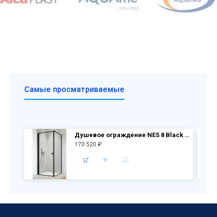
Самые просматриваемые
Душевое ограждение NES 8 Black KDJ I Frame дверь 10022090-54-56L + бок.перегородка 10039090-54-56
170 520 ₽