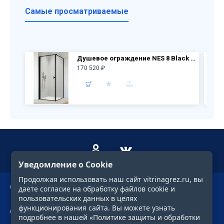
Самые просматриваемые
Душевое ограждение NES 8 Black KDJ I Frame дверь 10022090-54-56L + бок.перегородка 10039090-54-56
170 520 ₽
Уведомление о Cookie
Продолжая использовать наш сайт vitrinagrez.ru, вы
О компании
даете согласие на обработку файлов cookie и
пользовательских данных в целях
функционирования сайта. Вы можете узнать
Сервис
подробнее в нашей «Политике защиты и обработки