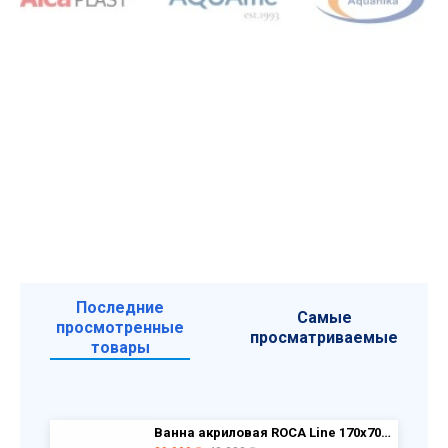
Последние
Самые
просмотренные
просматриваемые
товары
Ванна акриловая ROCA Line 170х70 ZRU9302924 + каркас ZRU9302925 + фр.панель ZRU9302926 РАСПРОДАЖА витринный экземпляр