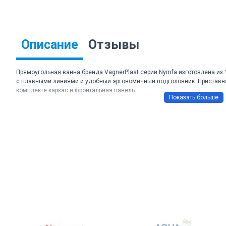
Описание
Отзывы
Прямоугольная ванна бренда VagnerPlast серии Nymfa изготовлена из
с плавными линиями и удобный эргономичный подголовник. Приставна
комплекте каркас и фронтальная панель.
Торговая марка: VagnerPlast
Артикул: VPBA167NYM2E-04, VPK16070, VPPA16001FP2-04
Цвет: белый
Форма: прямоугольная
Материал: акрил
Глубина: 380 мм
Объем: 180 л
Вес: 18 кг
Расположение слива: стандартное
Диаметр слива: 5,1
Размеры ДхШхВ: 1600*700*650 мм
Гарантия: 11 лет