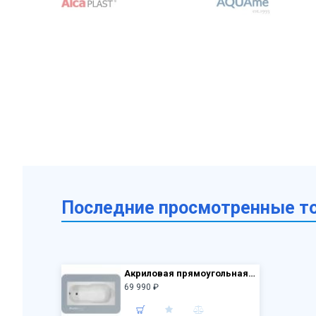
Последние просмотренные т
Акриловая прямоугольная ванна VagnerPlast Nymfa 160×70 VPBA167NYM2E-04 с каркасом VPK16070 и фронтальным экраном VPPA16001FP2-04
69 990 ₽