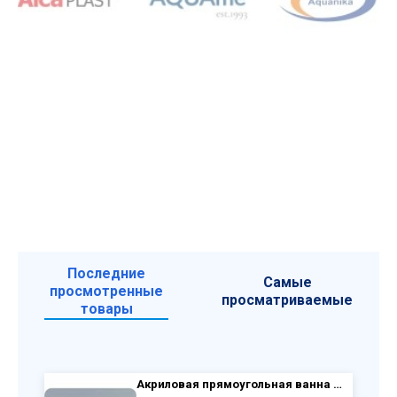
Последние
Самые
просмотренные
просматриваемые
товары
Акриловая прямоугольная ванна VagnerPlast Veronela 180×80 VPBA180VEA2X-04 с каркасом VPK18080 и фронтальным экраном VPPA18001FP2-04