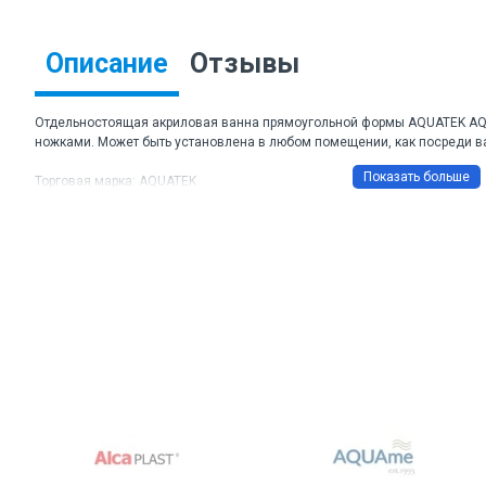
Описание
Отзывы
Отдельностоящая акриловая ванна прямоугольной формы AQUATEK AQ-
ножками. Может быть установлена в любом помещении, как посреди ван
Торговая марка: AQUATEK
Артикул: AQ-4777
Цвет: белый глянцевый
Размеры ДхШхВ: 1700*780*630 мм
Форма: прямоугольная
Материал: литьевой акрил толщиной 6 мм
Слив-перелив: цвет хром
Объем: 330 л
Вес: 39 кг
Гарантийный срок: 20 лет