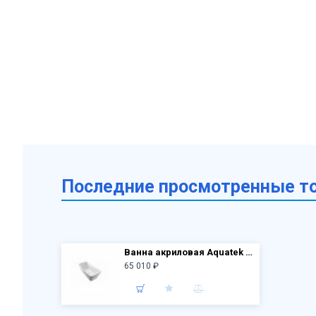
Последние просмотренные т
Ванна акриловая Aquatek AQ-4777 ВЕРСА, отдельностоящая, 1700*780*630, со сливом и ножками
65 010 ₽