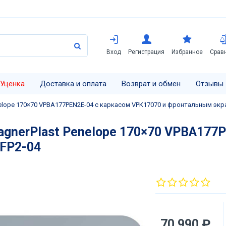
Вход
Регистрация
Избранное
Срав
Уценка
Доставка и оплата
Возврат и обмен
Отзывы
nelope 170×70 VPBA177PEN2E-04 с каркасом VPK17070 и фронтальным экр
agnerPlast Penelope 170×70 VPBA177
FP2-04
70 990 ₽