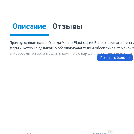
Описание
Отзывы
Прямоугольная ванна бренда VagnerPlast серии Penelope изготовлена 
формы, которые деликатно обволакивают тело и обеспечивают максим
универсальной ориентации. В комплекте каркас и фронтальная панель.
Торговая марка: VagnerPlast
Артикул: VPBA177PEN2E-04, VPK17070, VPPA17002FP2-04
Цвет: белый
Форма: прямоугольная
Материал: акрил
Глубина: 400 мм
Объем: 200 л
Вес: 19 кг
Расположение слива: стандартное
Диаметр слива: 5,1
Размеры ДхШхВ: 1700*700*650 мм
Гарантия: 11 лет