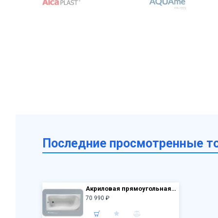
Последние просмотренные т
Акриловая прямоугольная ванна VagnerPlast Penelope 170×70 VPBA177PEN2E-04 с каркасом VPK17070 и фронтальным экраном VPPA17002FP2-04
70 990 ₽