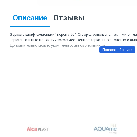
Описание
Отзывы
Зеркало-шкаф коллекции "Верона 90". Створка оснащена петлями с пл
горизонтальные полки. Высококачественное зеркальное полотно с ама
Дополнительно можно укомплектовать светильником.
Торговая марка: Comforty
Артикул: Верона 90
Цвет: Дуб белый
Габаритные размеры ШхВхГ: 900*800*150