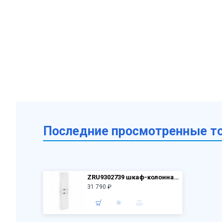
Последние просмотренные т
ZRU9302739 шкаф-колонна GAP левый /160,2х34,4х19,9/ белый
31 790 ₽