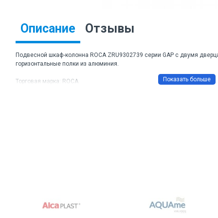
Описание
Отзывы
Подвесной шкаф-колонна ROCA ZRU9302739 серии GAP с двумя дверца
горизонтальные полки из алюминия.
Торговая марка: ROCA
Артикул: ZRU9302739
Цвет корпуса и фасадов: белый
Материал корпуса и фасада: влагостойкая ЛДСП и МДФ
Габаритные размеры ШхВхГ: 344*1602*199 мм