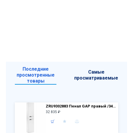
Последние
Самые
просмотренные
просматриваемые
товары
ZRU9302883 Пенал GAP правый /34,4х19,9х160/ (белый глянцевый)
32 835 ₽