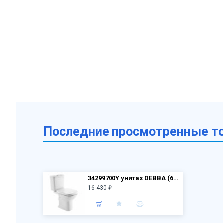
Последние просмотренные т
34299700Y унитаз DEBBA (65,5х35,5х40) + бачок 34199100Y + крышка 8019D0004(а)****
16 430 ₽