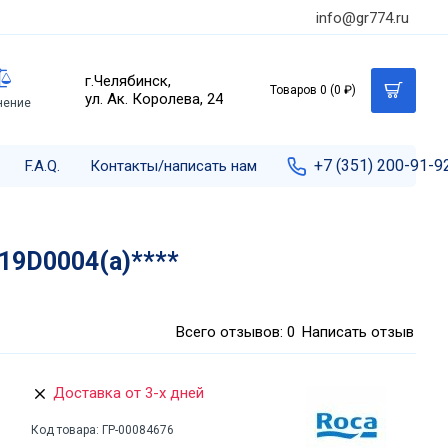
info@gr774.ru
г.Челябинск,
Товаров 0 (0 ₽)
ул. Ак. Королева, 24
нение
+7 (351) 200-91-9
F.A.Q.
Контакты/написать нам
19D0004(а)****
Всего отзывов: 0
Написать отзыв
Доставка от 3-х дней
Код товара:
ГР-00084676