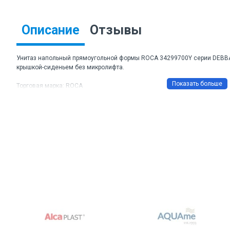
Описание
Отзывы
Унитаз напольный прямоугольной формы ROCA 34299700Y серии DEBB
крышкой-сиденьем без микролифта.
Торговая марка: ROCA
Артикул: 34299700Y/34199100Y/8019D0004
Размер: 355 х 665 х 760 мм
Высота чаши: 40 см
Выпуск: горизонтальный
Сиденье: дюропласт
Cмывной бачок: 3/4,5 л
Подвод воды: нижний
Материал: керамика
Цвет: белый