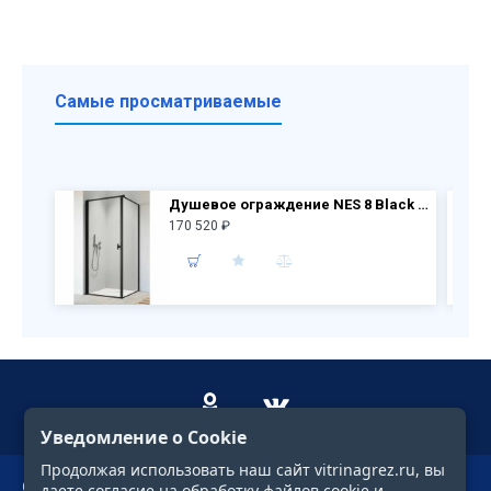
Самые просматриваемые
Душевое ограждение NES 8 Black KDJ I Frame дверь 10022090-54-56L + бок.перегородка 10039090-54-56
170 520 ₽
Уведомление о Cookie
Продолжая использовать наш сайт vitrinagrez.ru, вы
О компании
даете согласие на обработку файлов cookie и