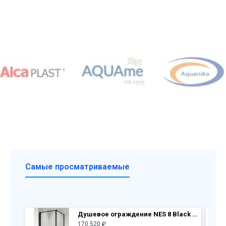
Самые просматриваемые
Душевое ограждение NES 8 Black KDJ I Frame дверь 10022090-54-56L + бок.перегородка 10039090-54-56
170 520 ₽