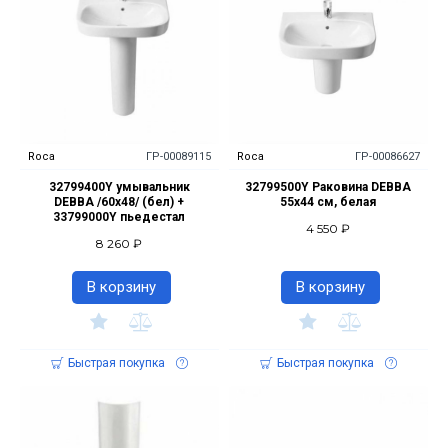
Roca
ГР-00089115
Roca
ГР-00086627
32799400Y умывальник
32799500Y Раковина DEBBA
DEBBA /60х48/ (бел) +
55х44 см, белая
33799000Y пьедестал
4 550 ₽
8 260 ₽
В корзину
В корзину
Быстрая покупка
Быстрая покупка