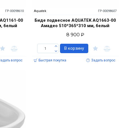
ГР-00098610
Aquatek
ГР-00098607
 AQ1161-00
Биде подвесное AQUATEK AQ1663-00
м, белый
Амадео 510*365*310 мм, белый
8 900 ₽
В корзину
Задать вопрос
Быстрая покупка
Задать вопрос