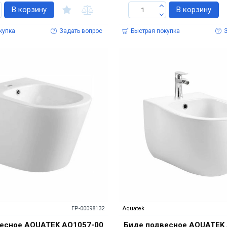
В корзину
В корзину
купка
Задать вопрос
Быстрая покупка
ГР-00098132
Aquatek
есное AQUATEK AQ1057-00
Биде подвесное AQUATEK