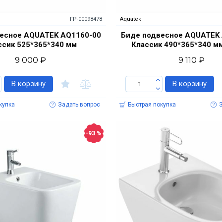
ГР-00098478
Aquatek
есное AQUATEK AQ1160-00
Биде подвесное AQUATEK
ссик 525*365*340 мм
Классик 490*365*340 м
9 000 ₽
9 110 ₽
В корзину
В корзину
купка
Задать вопрос
Быстрая покупка
-93 %