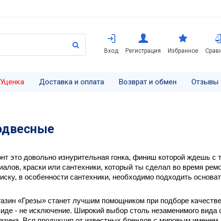
Вход
Регистрация
Избранное
Срав
Уценка
Доставка и оплата
Возврат и обмен
Отзывы
одвесные
т это довольно изнурительная гонка, финиш которой ждешь с тр
алов, краски или сантехники, который ты сделал во время рем
иску, в особенности сантехники, необходимо подходить основате
газин «Грезы» станет лучшим помощником при подборе качестве
де - не исключение. Широкий выбор столь незаменимого вида с
азина. Вся продукция от известных брендов с мировым именем,