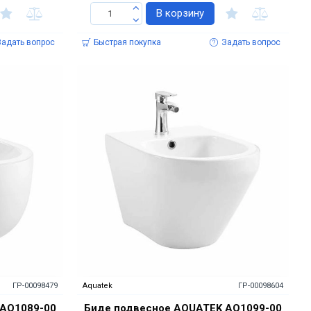
В корзину
Задать вопрос
Быстрая покупка
Задать вопрос
ГР-00098479
Aquatek
ГР-00098604
 AQ1089-00
Биде подвесное AQUATEK AQ1099-00