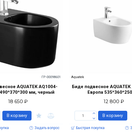
ГР-00098601
Aquatek
весное AQUATEK AQ1004-
Биде подвесное AQUATEK
490*370*300 мм, черный
Европа 535*360*25
18 650 ₽
12 800 ₽
В корзину
В корзину
купка
Задать вопрос
Быстрая покупка