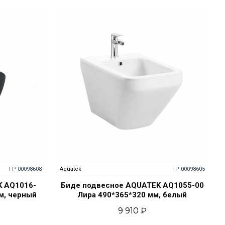
ГР-00098608
Aquatek
ГР-00098605
K AQ1016-
Биде подвесное AQUATEK AQ1055-00
м, черный
Лира 490*365*320 мм, белый
9 910 ₽