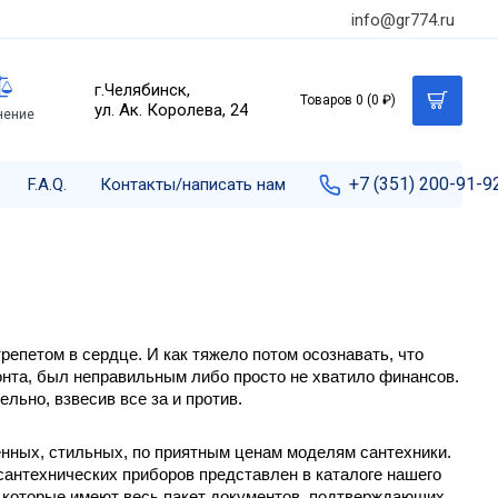
info@gr774.ru
г.Челябинск,
Товаров 0 (0 ₽)
ул. Ак. Королева, 24
нение
+7 (351) 200-91-9
F.A.Q.
Контакты/написать нам
епетом в сердце. И как тяжело потом осознавать, что 
онта, был неправильным либо просто не хватило финансов. 
льно, взвесив все за и против. 
нных, стильных, по приятным ценам моделям сантехники. 
антехнических приборов представлен в каталоге нашего 
 которые имеют весь пакет документов, подтверждающих 