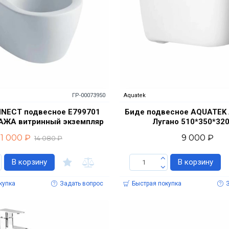
ГР-00073950
Aquatek
NECT подвесное Е799701
Биде подвесное AQUATEK
ЖА витринный экземпляр
Лугано 510*350*32
1 000 ₽
9 000 ₽
14 080 ₽
В корзину
В корзину
купка
Задать вопрос
Быстрая покупка