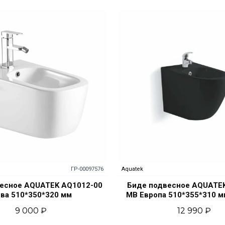
ГР-00097576
Aquatek
есное AQUATEK AQ1012-00
Биде подвесное AQUATE
ва 510*350*320 мм
MB Европа 510*355*310 м
9 000 ₽
12 990 ₽