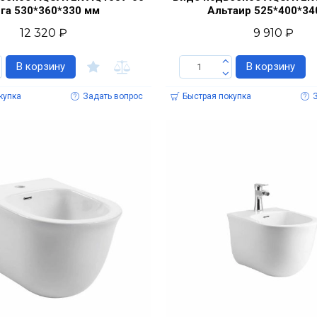
га 530*360*330 мм
Альтаир 525*400*34
12 320 ₽
9 910 ₽
В корзину
В корзину
купка
Задать вопрос
Быстрая покупка