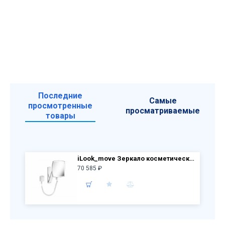
Последние
Самые
просмотренные
просматриваемые
товары
iLook_move Зеркало косметическое квадратное с 1 подсветкой 17613 019001
70 585 ₽