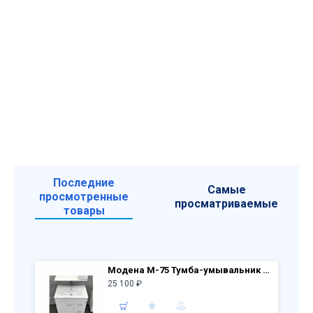
Последние
Самые
просмотренные
просматриваемые
товары
Модена М-75 Тумба-умывальник 875х755х465 мм Белая матовая с раковиной Quadro 75 QDR75SLWB01
25 100 ₽