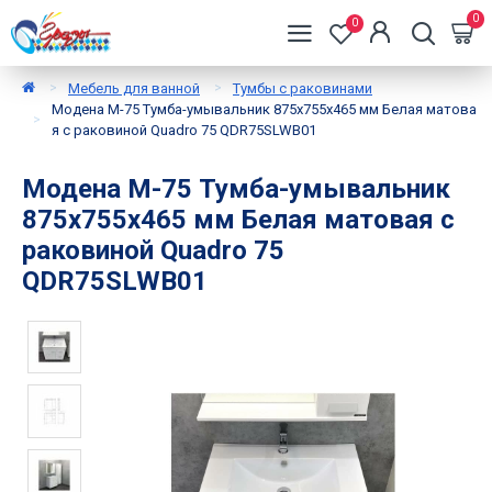
0
0
Мебель для ванной
Тумбы с раковинами
Модена М-75 Тумба-умывальник 875х755х465 мм Белая матова
я с раковиной Quadro 75 QDR75SLWB01
Модена М-75 Тумба-умывальник
875х755х465 мм Белая матовая с
раковиной Quadro 75
QDR75SLWB01